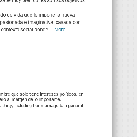
sabe muy bien cu les son sus objetivos
do de vida que le impone la nueva
a apasionada e imaginativa, casada con
n contexto social donde
…
More
e que sólo tiene intereses políticos, en
ero al margen de lo importante.
hirty, including her marriage to a general