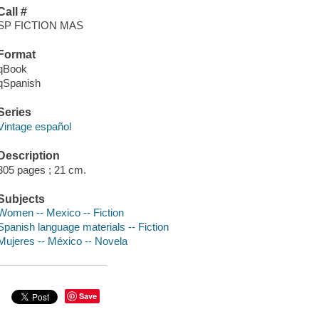
Call #
SP FICTION MAS
Format
qBook
qSpanish
Series
Vintage español
Description
305 pages ; 21 cm.
Subjects
Women -- Mexico -- Fiction
Spanish language materials -- Fiction
Mujeres -- México -- Novela
Save