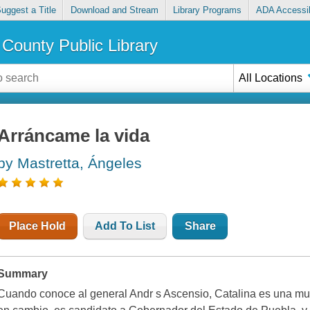
uggest a Title
Download and Stream
Library Programs
ADA Accessib
County Public Library
All Locations
Arráncame la vida
by Mastretta, Ángeles
Place Hold
Add To List
Share
Summary
Cuando conoce al general Andr s Ascensio, Catalina es una much