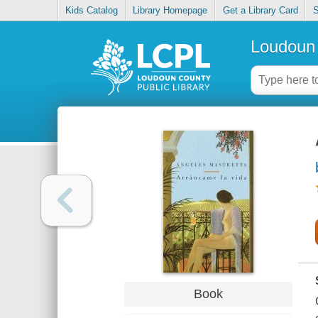
Kids Catalog
Library Homepage
Get a Library Card
S
Loudoun 
Book