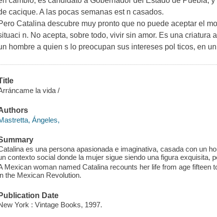
en cambio, es candidato a Gobernador del Estado de Puebla, y 
de cacique. A las pocas semanas est n casados.
Pero Catalina descubre muy pronto que no puede aceptar el mo
situaci n. No acepta, sobre todo, vivir sin amor. Es una criatur
un hombre a quien s lo preocupan sus intereses pol ticos, en u
Title
Arráncame la vida /
Authors
Mastretta, Ángeles,
Summary
Catalina es una persona apasionada e imaginativa, casada con un hombr
un contexto social donde la mujer sigue siendo una figura exquisita, p
A Mexican woman named Catalina recounts her life from age fifteen to t
in the Mexican Revolution.
Publication Date
New York : Vintage Books, 1997.