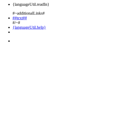
{languageUtil.readIn}
#~additionalLinks#
##text##
#/~#
{languageUtil.help}