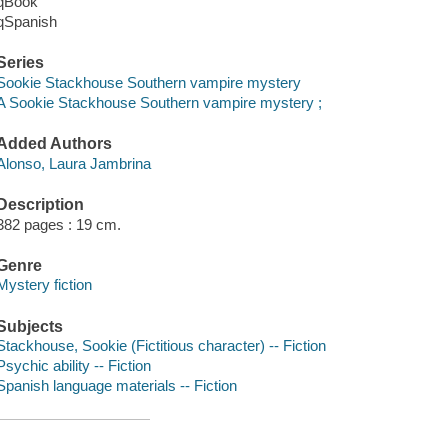
qBook
qSpanish
Series
Sookie Stackhouse Southern vampire mystery
A Sookie Stackhouse Southern vampire mystery ;
Added Authors
Alonso, Laura Jambrina
Description
382 pages : 19 cm.
Genre
Mystery fiction
Subjects
Stackhouse, Sookie (Fictitious character) -- Fiction
Psychic ability -- Fiction
Spanish language materials -- Fiction