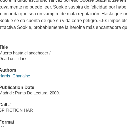
todo el mundo esconde. Tal vez por eso Sookie Stackhouse te
cuya mente no puede leer. Sookie suspira de felicidad por habe
le importa que sea un vampiro de mala reputación. Hasta que 
Sookie se da cuenta de que su vida corre peligro. «Es imposible
atractiva Sookie, probablemente la heroína más encantadora qu
Title
Muerto hasta el anochecer /
Dead until dark
Authors
Harris, Charlaine
Publication Date
Madrid : Punto De Lectura, 2009.
Call #
SP FICTION HAR
Format