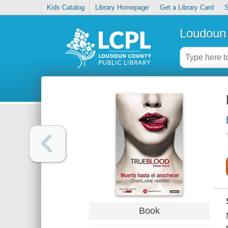
Kids Catalog
Library Homepage
Get a Library Card
S
Loudoun 
Book