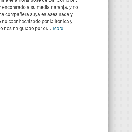
rmina enamorándose de Bill Compton,
r encontrado a su media naranja, y no
una compañera suya es asesinada y
 no caer hechizado por la irónica y
e nos ha guiado por el
…
More