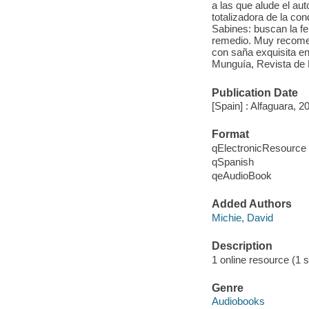
a las que alude el aut
totalizadora de la co
Sabines: buscan la fel
remedio. Muy recomen
con saña exquisita e
Munguía, Revista de 
Publication Date
[Spain] : Alfaguara, 2
Format
qElectronicResource
qSpanish
qeAudioBook
Added Authors
Michie, David
Description
1 online resource (1 s
Genre
Audiobooks