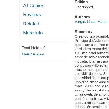
Edition
All Copies
Unabridged.
Reviews
Authors
Vargas Llosa, Mario,
Related
Summary
More Info
Creando una admirable 
Príncipe de Asturias 
que el amor se nos mue
Total Holds:
0
verdadero rostro del
su Lima natal alimento
MARC Record
amor de adolescencia 
inquieta, lo arrastra
convulsas y florecien
mucho más que escen
coincidir del todo. S
intensidad del relato p
universo emocional de
mala (2006) con la real
azar y destino, dolor y
Una novela de amor d
engaños, entrega, y 
analiza minuciosamen
educación sentimental