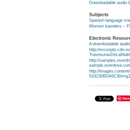
Downloadable audio 
Subjects
Spanish language mat
Women travelers -- Fi
Electronic Resour
A downloadable audio 
http://excerpts.cdn.
TravesurasDeLaNia
http://samples.over
sample.overdrive.co
http://images.conte
5332306DA6C8}Img1
Save