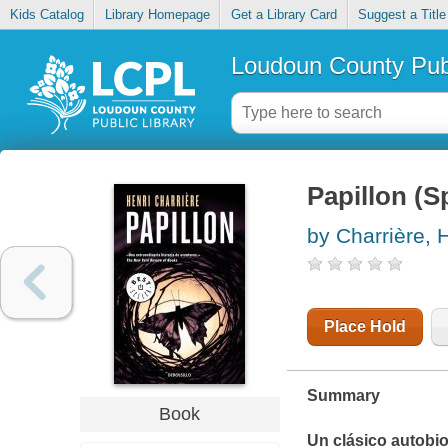
Kids Catalog
Library Homepage
Get a Library Card
Suggest a Title
Loudoun County Publ
Papillon (S
by Charrière, 
Place Hold
Summary
Book
Un clásico autobio