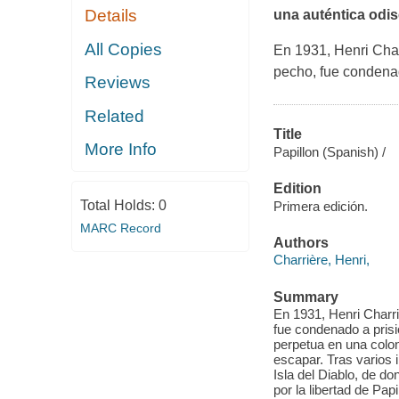
Details
una auténtica odis
All Copies
En 1931, Henri Char
pecho, fue condenad
Reviews
Related
Title
More Info
Papillon (Spanish) /
Edition
Total Holds:
0
Primera edición.
MARC Record
Authors
Charrière, Henri,
Summary
En 1931, Henri Charri
fue condenado a prisi
perpetua en una colo
escapar. Tras varios i
Isla del Diablo, de do
por la libertad de Pap