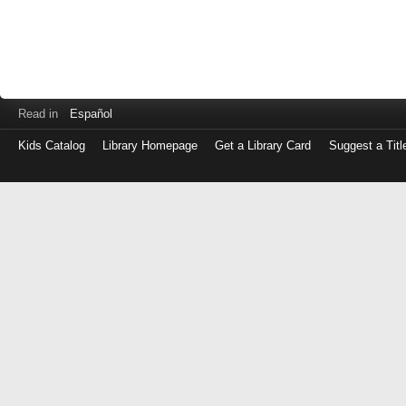
Read in
Español
Kids Catalog
Library Homepage
Get a Library Card
Suggest a Titl
Log
in
with
either
your
Library
Card
Number
or
EZ
Login
Library