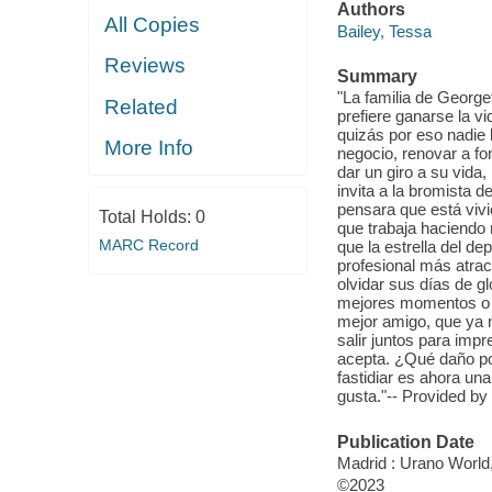
Authors
All Copies
Bailey, Tessa
Reviews
Summary
"La familia de George
Related
prefiere ganarse la vi
quizás por eso nadie
More Info
negocio, renovar a fon
dar un giro a su vida,
invita a la bromista 
pensara que está viv
Total Holds:
0
que trabaja haciendo 
MARC Record
que la estrella del de
profesional más atrac
olvidar sus días de g
mejores momentos o h
mejor amigo, que ya n
salir juntos para impr
acepta. ¿Qué daño pod
fastidiar es ahora una
gusta."-- Provided by 
Publication Date
Madrid : Urano World
©2023