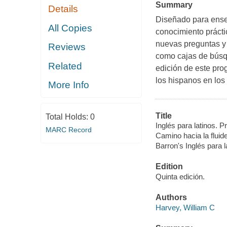
Summary
Details
Diseñado para ense
All Copies
conocimiento prácti
nuevas preguntas y 
Reviews
como cajas de búsq
Related
edición de este pro
los hispanos en lo
More Info
Title
Total Holds:
0
Inglés para latinos. P
MARC Record
Camino hacia la fluid
Barron's Inglés para l
Edition
Quinta edición.
Authors
Harvey, William C