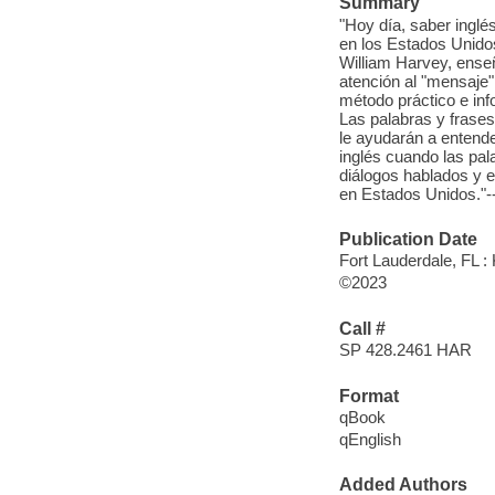
Summary
"Hoy día, saber ingle
en los Estados Unido
William Harvey, ensen
atención al "mensaje
método práctico e in
Las palabras y frases
le ayudarán a entende
inglés cuando las pa
diálogos hablados y e
en Estados Unidos."-
Publication Date
Fort Lauderdale, FL :
©2023
Call #
SP 428.2461 HAR
Format
qBook
qEnglish
Added Authors