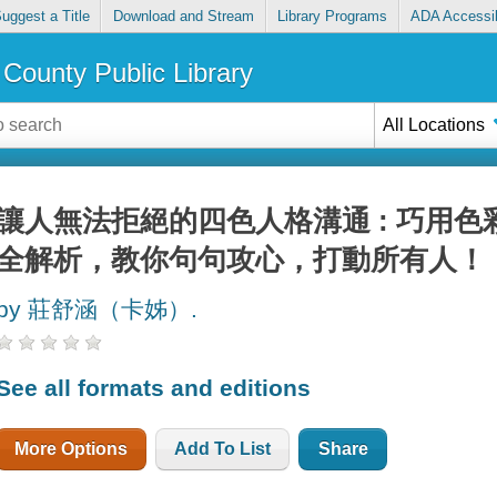
uggest a Title
Download and Stream
Library Programs
ADA Accessib
County Public Library
All Locations
讓人無法拒絕的四色人格溝通 : 巧用
全解析，教你句句攻心，打動所有人！
by 莊舒涵（卡姊）.
See all formats and editions
More Options
Add To List
Share