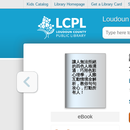
Kids Catalog
Library Homepage
Get a Library Card
S
Loudoun 
讓人無法拒絕
的四色人格溝
通 : 巧用色彩
心理學，人際
互動情境全解
析，教你句句
攻心，打動所
有人！
eBook