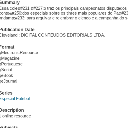
Summary
Essa cole&#231;&#227;o traz os principais campeonatos disputados p
conte&#250;dos especiais sobre os times mais populares do Pa&#2
andamp;#233; para arquivar e relembrar o elenco e a campanha do 
Publication Date
Cleveland : DIGITAL CONTEUDOS EDITORIALS LTDA.
Format
qElectronicResource
qMagazine
qPortuguese
qSerial
qeBook
qeJournal
Series
Especial Futebol
Description
1 online resource
Subjects