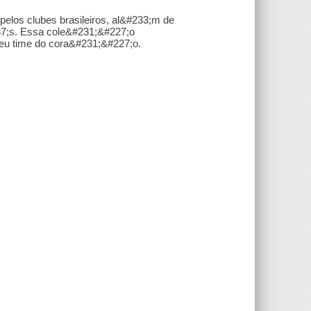
elos clubes brasileiros, al&#233;m de
37;s. Essa cole&#231;&#227;o
seu time do cora&#231;&#227;o.