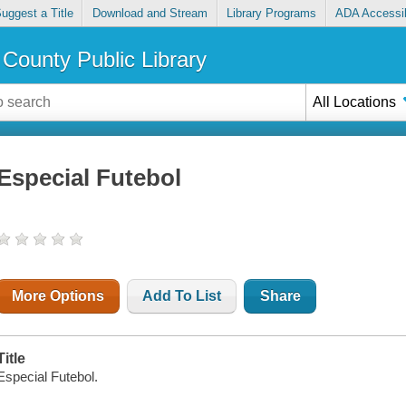
uggest a Title
Download and Stream
Library Programs
ADA Accessib
County Public Library
All Locations
Especial Futebol
More Options
Add To List
Share
Title
Especial Futebol.