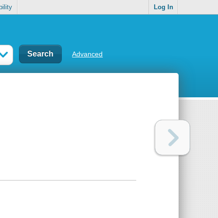
ility
Log In
Advanced