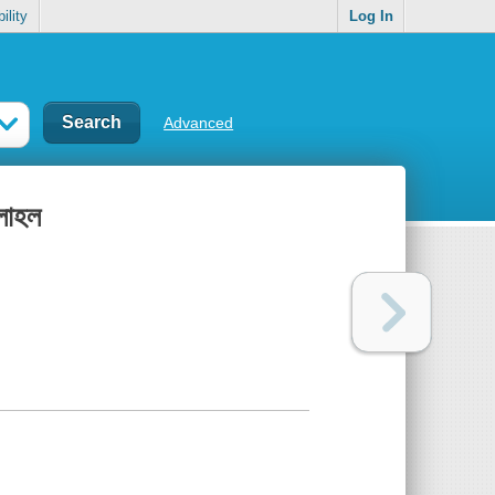
ility
Log In
Advanced
লাহল