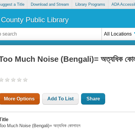
uggest a Title
Download and Stream
Library Programs
ADA Accessib
County Public Library
All Locations
Too Much Noise (Bengali)= অত্যধিক কো
More Options
Add To List
Share
Title
Too Much Noise (Bengali)= অত্যধিক কোলাহল