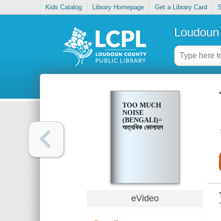
Kids Catalog
Library Homepage
Get a Library Card
S
Loudoun 
TOO MUCH
NOISE
(BENGALI)=
অত্যধিক কোলাহল
eVideo