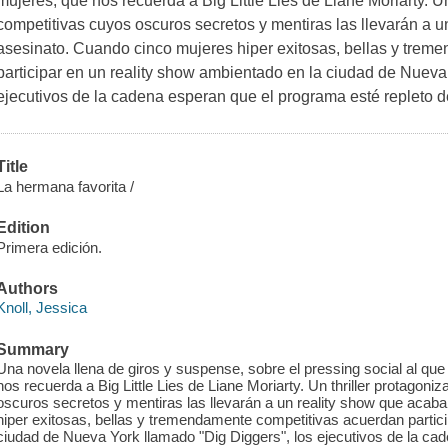
mujeres, que nos recuerda a Big Little Lies de Liane Moriarty. U
competitivas cuyos oscuros secretos y mentiras las llevarán a 
asesinato. Cuando cinco mujeres hiper exitosas, bellas y tre
participar en un reality show ambientado en la ciudad de Nueva
ejecutivos de la cadena esperan que el programa esté repleto 
Title
La hermana favorita /
Edition
Primera edición.
Authors
Knoll, Jessica
Summary
Una novela llena de giros y suspense, sobre el pressing social al q
nos recuerda a Big Little Lies de Liane Moriarty. Un thriller protago
oscuros secretos y mentiras las llevarán a un reality show que acab
hiper exitosas, bellas y tremendamente competitivas acuerdan partici
ciudad de Nueva York llamado "Dig Diggers", los ejecutivos de la cad