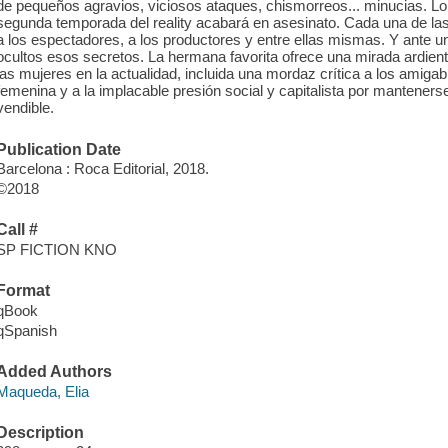
de pequeños agravios, viciosos ataques, chismorreos... minucias. L
segunda temporada del reality acabará en asesinato. Cada una de las
a los espectadores, a los productores y entre ellas mismas. Y ante 
ocultos esos secretos. La hermana favorita ofrece una mirada ardient
las mujeres en la actualidad, incluida una mordaz crítica a los ami
femenina y a la implacable presión social y capitalista por mantenerse
vendible.
Publication Date
Barcelona : Roca Editorial, 2018.
©2018
Call #
SP FICTION KNO
Format
qBook
qSpanish
Added Authors
Maqueda, Elia
Description