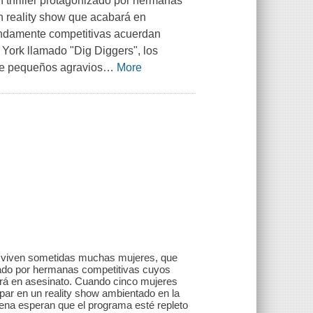
n thriller protagonizado por hermanas
un reality show que acabará en
mendamente competitivas acuerdan
 York llamado "Dig Diggers", los
de pequeños agravios
…
More
ue viven sometidas muchas mujeres, que
nizado por hermanas competitivas cuyos
ará en asesinato. Cuando cinco mujeres
par en un reality show ambientado en la
ena esperan que el programa esté repleto