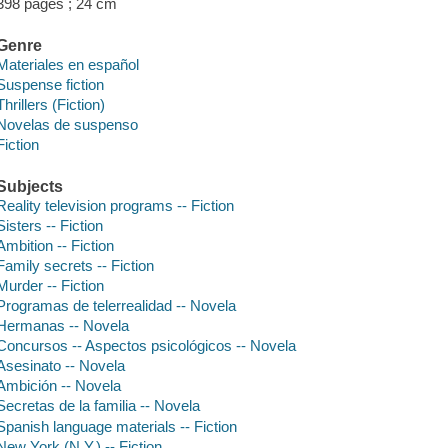
398 pages ; 24 cm
Genre
Materiales en español
Suspense fiction
Thrillers (Fiction)
Novelas de suspenso
Fiction
Subjects
Reality television programs -- Fiction
Sisters -- Fiction
Ambition -- Fiction
Family secrets -- Fiction
Murder -- Fiction
Programas de telerrealidad -- Novela
Hermanas -- Novela
Concursos -- Aspectos psicológicos -- Novela
Asesinato -- Novela
Ambición -- Novela
Secretas de la familia -- Novela
Spanish language materials -- Fiction
New York (N.Y.) -- Fiction