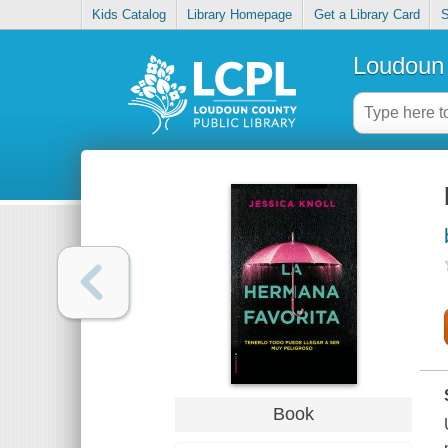
Kids Catalog
Library Homepage
Get a Library Card
S
Loudoun 
Book