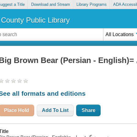
uggest a Title
Download and Stream
Library Programs
ADA Accessib
County Public Library
All Locations
See all formats and editions
Place Hold
Add To List
Share
Title