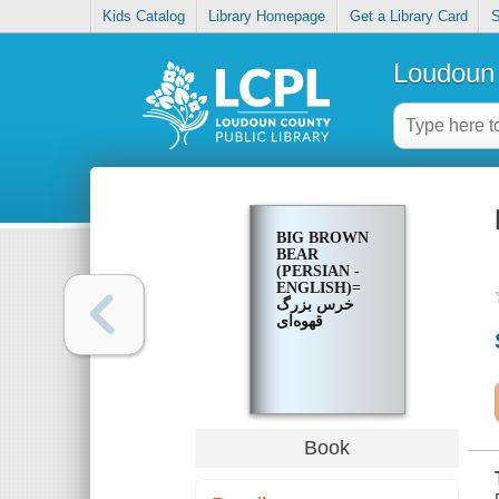
Kids Catalog
Library Homepage
Get a Library Card
S
Loudoun 
BIG BROWN
BEAR
(PERSIAN -
ENGLISH)=
خرس بزرگ
قهوه‌ای
Book