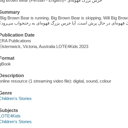
Big Brown Bear (Persian - English)= خرس بزرگ قهوه‌ای
Summary
"Big Brown Bear is running. Big Brown Bear is skipping. Will Big Brown Bear go to b
Publication Date
ERA Publications
Elsternwick, Victoria, Australia LOTE4Kids 2023
Format
qBook
Description
online resource (1 streaming video file): digital, sound, colour
Genre
Children's Stories
Subjects
LOTE4Kids
Children's Stories