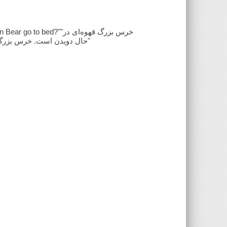
ed?""خرس بزرگ قهوه‌ای در
حال دویدن است. خرس بزرگ قهوه‌ای در حال پرش است. آیا خرس بزرگ قهوه‌ای به رختخواب می‌رود؟"