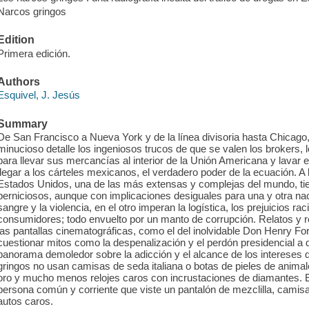
Narcos gringos
Edition
Primera edición.
Authors
Esquivel, J. Jesús
Summary
De San Francisco a Nueva York y de la línea divisoria hasta Chicago
minucioso detalle los ingeniosos trucos de que se valen los brokers, los
para llevar sus mercancías al interior de la Unión Americana y lavar e
llegar a los cárteles mexicanos, el verdadero poder de la ecuación. A l
Estados Unidos, una de las más extensas y complejas del mundo, ti
perniciosos, aunque con implicaciones desiguales para una y otra nac
sangre y la violencia, en el otro imperan la logística, los prejuicios ra
consumidores; todo envuelto por un manto de corrupción. Relatos y ret
las pantallas cinematográficas, como el del inolvidable Don Henry Ford
cuestionar mitos como la despenalización y el perdón presidencial 
panorama demoledor sobre la adicción y el alcance de los intereses 
gringos no usan camisas de seda italiana o botas de pieles de anima
oro y mucho menos relojes caros con incrustaciones de diamantes. El
persona común y corriente que viste un pantalón de mezclilla, camis
autos caros.