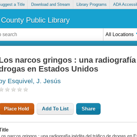
uggest a Title
Download and Stream
Library Programs
ADA Accessib
County Public Library
All Locations
Los narcos gringos : una radiografía i
drogas en Estados Unidos
by Esquivel, J. Jesús
Place Hold
Add To List
Share
Title
Los narcos gringos : una radiografía inédita del tráfico de drogas en