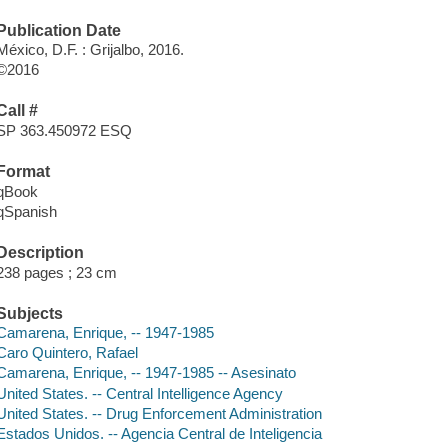
Publication Date
México, D.F. : Grijalbo, 2016.
©2016
Call #
SP 363.450972 ESQ
Format
qBook
qSpanish
Description
238 pages ; 23 cm
Subjects
Camarena, Enrique, -- 1947-1985
Caro Quintero, Rafael
Camarena, Enrique, -- 1947-1985 -- Asesinato
United States. -- Central Intelligence Agency
United States. -- Drug Enforcement Administration
Estados Unidos. -- Agencia Central de Inteligencia