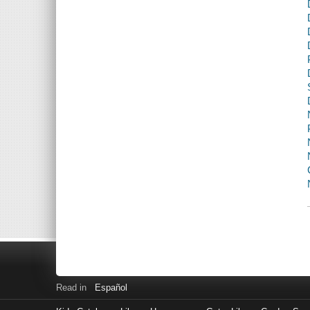
Read in
Español