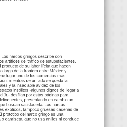
, Los narcos gringos describe con
 artífices del tráfico de estupefacientes,
l producto de su labor ilícita que hacen
o largo de la frontera entre México y
ene lugar uno de los comercios más
ión: mientras de un lado se queda la
ciales y la insaciable avidez de los
ratos insólitos -algunos dignos de llegar a
 Jr.- desfilan por estas páginas para
a delincuentes, presentando en cambio un
que buscan satisfacerla. Los narcos
les exóticos, tampoco gruesas cadenas de
 prototipo del narco gringo es una
a o camiseta, que no usa anillos ni conduce