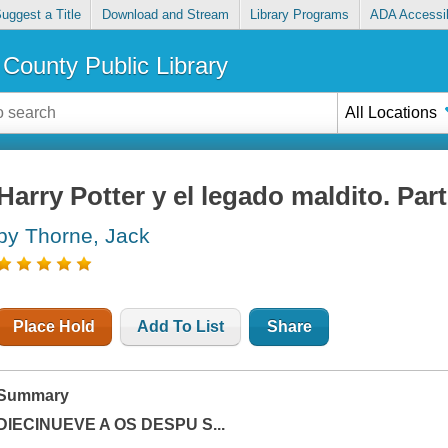
uggest a Title
Download and Stream
Library Programs
ADA Accessib
County Public Library
All Locations
Harry Potter y el legado maldito. Par
by Thorne, Jack
Place Hold
Add To List
Share
Summary
DIECINUEVE A OS DESPU S...