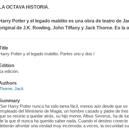
LA OCTAVA HISTORIA.
Harry Potter y el legado maldito
es una obra de teatro de Ja
original de J.K. Rowling, John Tiffany y Jack Thorne. Es la o
Title
Harry Potter y el legado maldito. Partes uno y dos /
Edition
1a edición.
Authors
Thorne, Jack
Summary
"Ser Harry Potter nunca ha sido tarea fácil, menos aún desde que se
empleado del Ministerio de Magia, un hombre casado y padre de tres 
que se resiste a quedar atrás, su hijo menor, Albus Severus, ha de lu
de la que él nunca ha querido saber nada. Cuando el destino conecte 
deberán afrontar una verdad muy incómoda: a veces, la oscuridad s