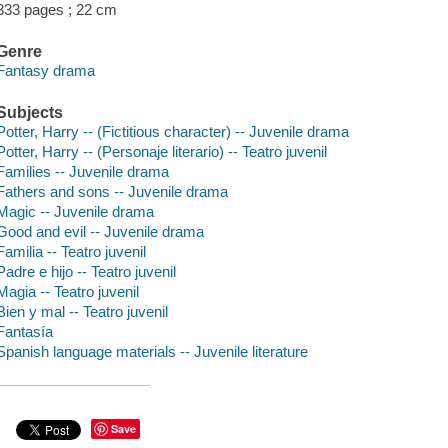
333 pages ; 22 cm
Genre
Fantasy drama
Subjects
Potter, Harry -- (Fictitious character) -- Juvenile drama
Potter, Harry -- (Personaje literario) -- Teatro juvenil
Families -- Juvenile drama
Fathers and sons -- Juvenile drama
Magic -- Juvenile drama
Good and evil -- Juvenile drama
Familia -- Teatro juvenil
Padre e hijo -- Teatro juvenil
Magia -- Teatro juvenil
Bien y mal -- Teatro juvenil
Fantasía
Spanish language materials -- Juvenile literature
Save